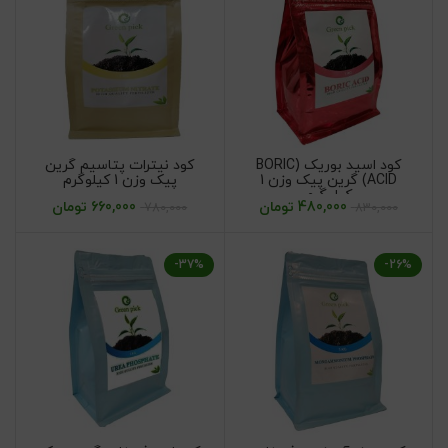
کود اسید بوریک (BORIC
کود نیترات پتاسیم گرین
ACID) گرین پیک وزن 1
پیک وزن 1 کیلوگرم
کیلوگرم
480,000
تومان
660,000
تومان
780,000
830,000
-37%
-26%