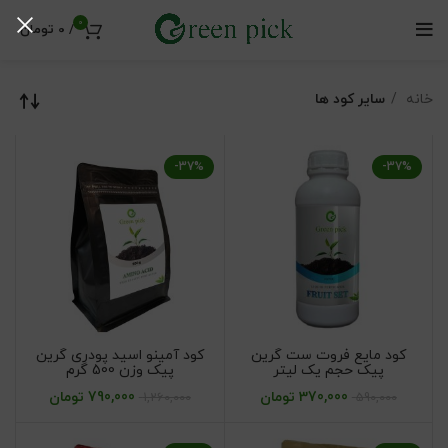
0
/
0
تومان
خانه
سایر کود ها
-37%
-37%
کود مایع فروت ست گرین
کود آمینو اسید پودری گرین
پیک حجم یک لیتر
پیک وزن 500 گرم
370,000
تومان
790,000
تومان
1,260,000
590,000