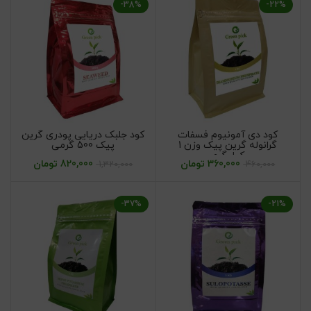
-38%
-22%
کود دی آمونیوم فسفات
کود جلبک دریایی پودری گرین
گرانوله گرین پیک وزن 1
پیک 500 گرمی
کیلوگرم
360,000
تومان
820,000
تومان
1,320,000
460,000
-37%
-21%