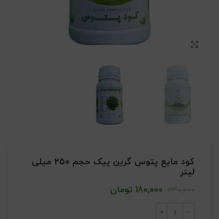
بزرگنمایی تصویر
کود مایع پتوس گرین پیک حجم ۲۵۰ میلی
لیتر
180,000
تومان
230,000