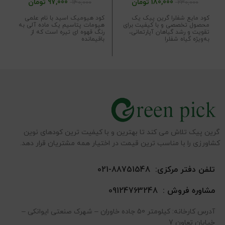
180,000
تومان
97,000
تومان
140,000
230,000
کود مایع شفلرا گرین پیک یک
کود هیومیک اسید با نام علمی
محصول تخصصی و با کیفیت برای
هیومات پتاسیم یک ماده آلی به
تقویت و رشد گیاهان آپارتمانی،
رنگ قهوه ای تیره است که از
به‌ویژه گیاه شفلرا
باقیمانده
گرین پیک تلاش می کند تا بهترین و با کیفیت ترین کودهای نوین
کشاورزی را با مناسب ترین قیمت در اختیار همه مشتریان قرار دهد.
تلفن دفتر مرکزی:
88751548-021
مشاوره فروش :
09124763248
آدرس کارخانه: کیلومتر 50 جاده خاوران – شهرک صنعتی ایوانکی –
خیابان تعاون 7