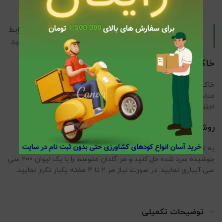
همچنین برای افزایش مقاومت گیاهان به بیماری‌ها و شرایط
محیطی نامساعد میتوانید از
هیومیک اسید
استفاده کنید.
خاک:
خاک سبک با زهکشی عالی (ترکیب خاک گلدان، پرلیت و پیت ماس
مناسب است). از خاک‌های سنگین که آب را در خود نگه می‌دارند،
اجتناب کنید.
روش مصرف:
به اندازه یک درب بطری از محلول مایع کود پتوس را در یک لیتر آب
جوشیده سرد شده حل کنید و هر گلدان متوسط را با یک لیوان 200 سی
سی آبیاری نمایید. در صورت نیاز هر 2 تا 3 هفته یکبار تکرار نمایید.
توضیحات تکمیلی