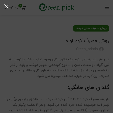
0
/
0
تومان
روش مصرف سایر کودها
روش مصرف کود اوره
Green_admin
در روش مصرف این کود یک قانون کلی وجود ندارد ، بلکه با توجه به
نوع گیاه ، وسعت ، سن و… نوع کوددهی تغییر میکند و باید از نظر
متخصصان در این زمینه استفاده کنید .به طور کلی، مقادیر زیر برای
مصرف این کود در موارد مختلف توصیه می شود:
گلدان های خانگی:
طریقه مصرف کود
:
2 تا 3گرم کود (حدود نصف قاشق چایخوری) را در 1
لیتر آب جوشیده شده سرد شده حل کنید. و هر 4 هفته یکبار یک
لیوان معمولی (200 سی سی) برای هر گلدان متوسط استفاده نمایید.