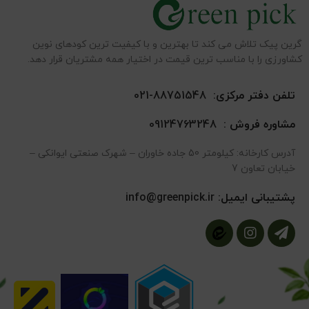
گرین پیک تلاش می کند تا بهترین و با کیفیت ترین کودهای نوین
کشاورزی را با مناسب ترین قیمت در اختیار همه مشتریان قرار دهد.
تلفن دفتر مرکزی:
88751548-021
مشاوره فروش :
09124763248
آدرس کارخانه: کیلومتر 50 جاده خاوران – شهرک صنعتی ایوانکی –
خیابان تعاون 7
پشتیبانی ایمیل:
info@greenpick.ir