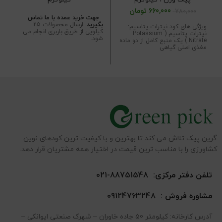
660,000
تومان
780,000
جهت خرید عمده با ما تماس
بگیرید.
ارسال محصولات 25
ویژگی های کود نیترات پتاسیم:
کیلویی از طریق باربری انجام می
نیترات پتاسیم ( Potassium
شود.
Nitrate ) یک منبع کامل از دو ماده
مغذی اصلی گیاهی
گرین پیک تلاش می کند تا بهترین و با کیفیت ترین کودهای نوین
کشاورزی را با مناسب ترین قیمت در اختیار همه مشتریان قرار دهد.
تلفن دفتر مرکزی:
88751548-021
مشاوره فروش :
09124763248
آدرس کارخانه: کیلومتر 50 جاده خاوران – شهرک صنعتی ایوانکی –