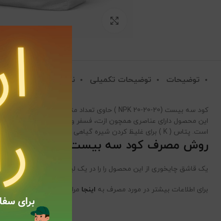
بزرگنمایی تصویر
توضیحات
توضیحات تکمیلی
نظرات (0)
کود سه بیست (NPK 20-20-20 ) حاوی تعداد متعاد
است. پتاس ( K ) برای غلیظ کردن شیره گیاهی انبار داری، بازار پسندی استفاده می شود. ریز مغذی ها هم هرکدام نقش مهمی در طول چرخه گیاهی عهده دار هستند.
روش مصرف کود سه بیست:
یک قاشق چایخوری از این محصول را را در یک لیتر آب حل کنید. و هر ماه
برای اطلاعات بیشتر در مورد مصرف به
اینجا
مراجعه کنید .