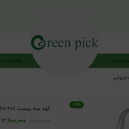
وش مصرف
راهنمای خرید
-24%
کود سه بیست (NPK 20-20-20) گرین پیک وزن 10 کیلوگرم
3,900,000
5,100,000