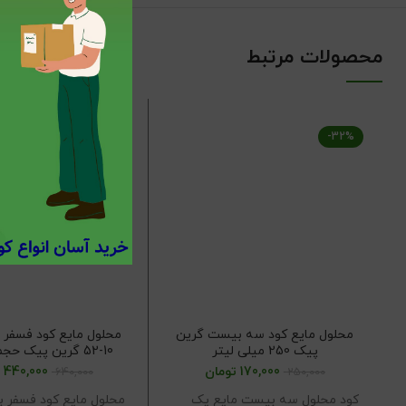
محصولات مرتبط
-31%
-32%
محلول مایع کود سه بیست گرین
پیک 250 میلی لیتر
52-10 گرین پیک حجم یک لیتر
170,000
تومان
440,000
640,000
250,000
کود محلول سه بیست مایع یک