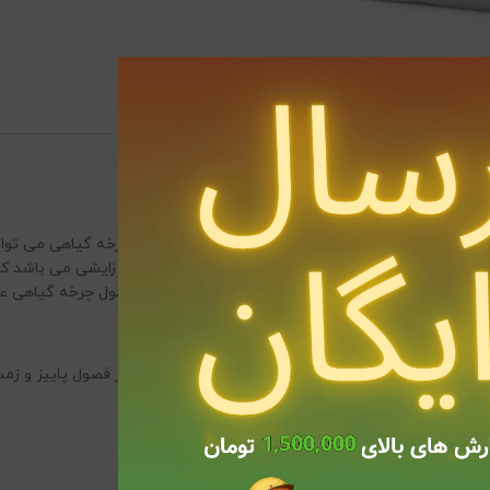
لی از عناصر پر مصرف ماکرو همراه با ریز مغذی ها است. گیاهان در تمام طول چرخه گیاهی 
 یکبار یک لیوان برای هر گلدان متوسط استفاده نمایید. در فصول پاییز و ز