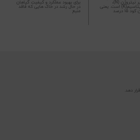
دهنده مقادیر نیتروژن (N)،
برای بهبود عملکرد و کیفیت گیاهان
م
فسفر(P) و پتاسیم(K) است. یعنی
در حال رشد در خاک هایی که فاقد
ی
 15 درصد
منبع
رار دهد.