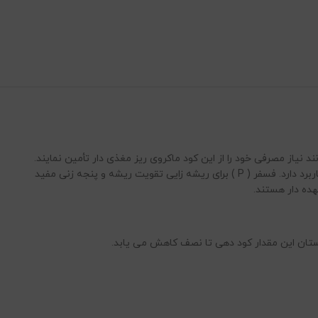
می توانند نیاز مصرفی خود را از این کود ماکروی ریز مغذی دار تأمین نمایند.
این محصول دارای عناصری همچون ازت، فسفر و پتاس همراه با ریز مغذی است. ازت ( N ) برای رشد اولیه گیاه که هم رویشی و هم زایشی می باشد کاربرد دارد. فسفر ( P ) برای ریشه زایی تقویت ریشه و پنجه زنی مفید
مستان این مقدار کود دهی تا نصف کاهش می یابد.