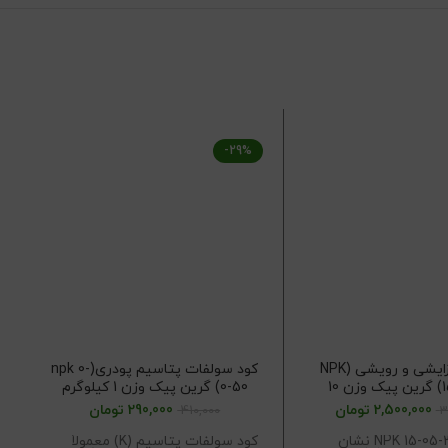
-29%
کود کامل زایشی و رویشی (NPK
کود سولفات پتاسیم پودری(npk 0-
15-05-30) گرین پیک وزن 10
0-50) گرین پیک وزن 1 کیلوگرم
کیلوگرم
2,500,000
تومان
290,000
تومان
410,000
3
کود کامل NPK 15-05-30 نشان
کود سولفات پتاسیم (K) معمولاً
ک