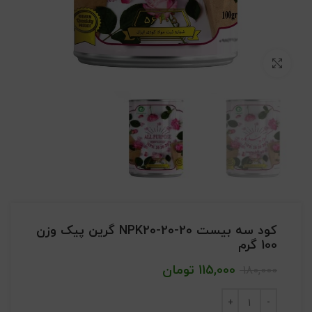
بزرگنمایی تصویر
کود سه بیست NPK20-20-20 گرین پیک وزن
100 گرم
115,000
تومان
180,000