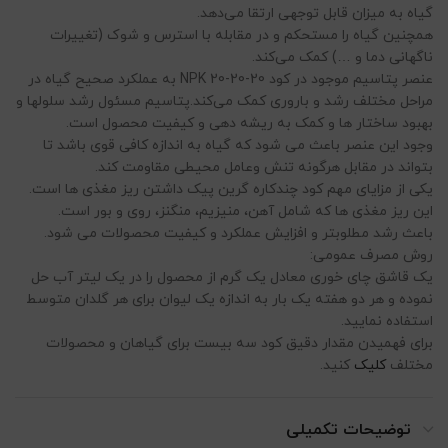
گیاه به میزان قابل توجهی ارتقا می‌دهد.
همچنین گیاه را مستحکم و در مقابله با استرس و شوک (تغییرات
ناگهانی دما و …) کمک می‌کند.
عنصر پتاسیم موجود در کود NPK 20-20-20 به عملکرد صحیح گیاه در
مراحل مختلف رشد و باروری کمک می‌کند.پتاسیم مسئول رشد سلولها و
بهبود ساختار ها و کمک به ریشه دهی و کیفیت محصول است.
وجود این عنصر باعث می شود که گیاه به اندازه کافی قوی باشد تا
بتواند در مقابل هرگونه تنش وعامل محیطی مقاومت کند.
یکی از مزایای مهم کود چندکاره گرین پیک داشتن ریز مغذی ها است.
این ریز مغذی ها که شامل آهن، منیزیم، منگنز، روی و بور است.
باعث رشد مطلوبتر و افزایش عملکرد و کیفیت محصولات می شود.
روش مصرف عمومی:
یک قاشق چای خوری معادل یک گرم از محصول را در یک لیتر آب حل
نموده و هر دو هفته یک بار به اندازه یک لیوان برای هر گلدان متوسط
استفاده نمایید.
برای فهمیدن مقدار دقیق کود سه بیست برای گیاهان و محصولات
مختلف
کلیک
کنید.
توضیحات تکمیلی