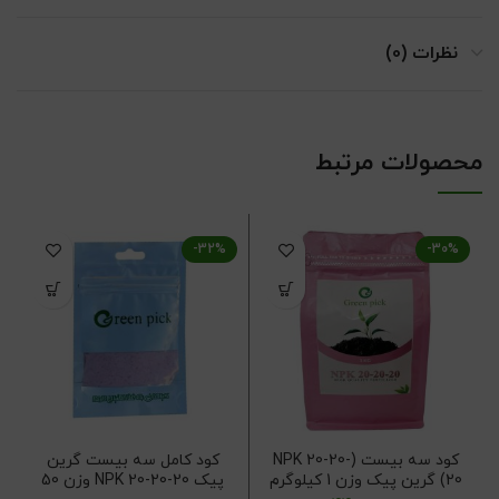
نظرات (0)
محصولات مرتبط
-32%
-30%
کود سه بیست (NPK 20-20-
کود کامل سه بیست گرین
20) گرین پیک وزن 1 کیلوگرم
پیک NPK 20-20-20 وزن 50