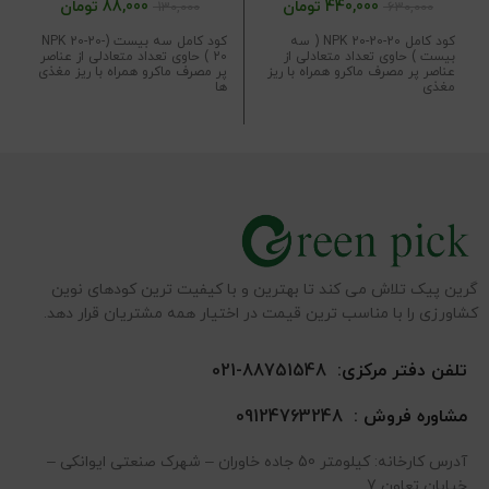
گرم
440,000
تومان
88,000
تومان
130,000
630,000
کود کامل NPK 20-20-20 ( سه
کود کامل سه بیست (NPK 20-20-
بیست ) حاوی تعداد متعادلی از
20 ) حاوی تعداد متعادلی از عناصر
عناصر پر مصرف ماکرو همراه با ریز
پر مصرف ماکرو همراه با ریز مغذی
مغذی
ها
گرین پیک تلاش می کند تا بهترین و با کیفیت ترین کودهای نوین
کشاورزی را با مناسب ترین قیمت در اختیار همه مشتریان قرار دهد.
تلفن دفتر مرکزی:
88751548-021
مشاوره فروش :
09124763248
آدرس کارخانه: کیلومتر 50 جاده خاوران – شهرک صنعتی ایوانکی –
خیابان تعاون 7