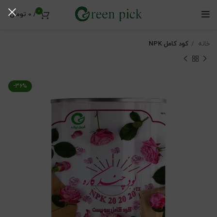
0
/
0
تومان
خانه
کود کامل NPK
-36%