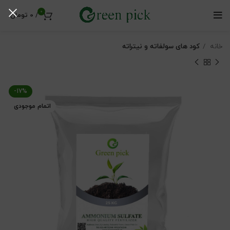
0
/
0
تومان
خانه
کود های سولفاته و نیتراته
-17%
اتمام موجودی