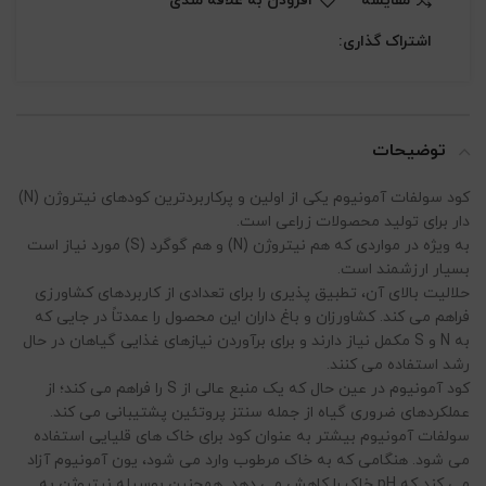
مقایسه
افزودن به علاقه مندی
اشتراک گذاری:
توضیحات
کود سولفات آمونیوم یکی از اولین و پرکاربردترین کودهای نیتروژن (N)
دار برای تولید محصولات زراعی است.
به ویژه در مواردی که هم نیتروژن (N) و هم گوگرد (S) مورد نیاز است
بسیار ارزشمند است.
حلالیت بالای آن، تطبیق پذیری را برای تعدادی از کاربردهای کشاورزی
فراهم می کند. کشاورزان و باغ داران این محصول را عمدتاً در جایی که
به N و S مکمل نیاز دارند و برای برآوردن نیازهای غذایی گیاهان در حال
رشد استفاده می کنند.
کود آمونیوم در عین حال که یک منبع عالی از S را فراهم می کند؛ از
عملکردهای ضروری گیاه از جمله سنتز پروتئین پشتیبانی می کند.
سولفات آمونیوم بیشتر به عنوان کود برای خاک های قلیایی استفاده
می شود. هنگامی که به خاک مرطوب وارد می شود، یون آمونیوم آزاد
می کند که pH خاک را کاهش می دهد. همچنین بوسیله نیتروژن به