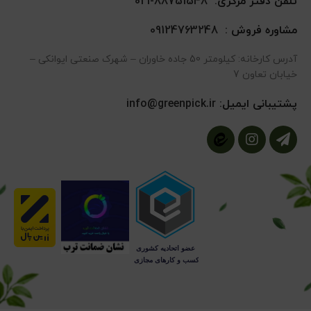
تلفن دفتر مرکزی:
88751548-021
مشاوره فروش :
09124763248
آدرس کارخانه: کیلومتر 50 جاده خاوران – شهرک صنعتی ایوانکی –
خیابان تعاون 7
پشتیبانی ایمیل:
info@greenpick.ir