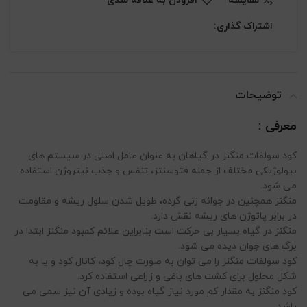
مقایسه
افزودن به علاقه مندی
اشتراک گذاری:
توضیحات
معرفی :
کود سولفات منگنز در گیاهان به عنوان عامل اصلی در سیستم های
بیولوژیکی مختلف از جمله فتوسنتز، تنفس و جذب نیتروژن استفاده
می شود.
منگنز همچنین در جوانه زنی گرده، طویل شدن سلول ریشه و مقاومت
در برابر پاتوژن های ریشه نقش دارد.
منگنز در گیاه بسیار بی حرکت است بنابراین علائم کمبود منگنز ابتدا در
برگ های جوان دیده می شود.
کود سولفات منگنز را می توان به صورت چال کود، کانال کود و یا به
شکل محلول برای کشت های باغی و زراعی استفاده کرد.
کود منگنز به مقدار کم مورد نیاز گیاه بوده و زیادی آن نیز سمی می
باشد.