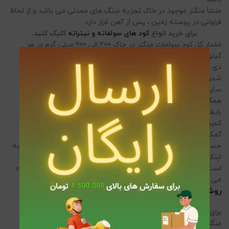
منشأ منگنز موجود در خاک تجزیه سنگ های معدنی می باشد و از لحاظ
فراوانی در پوسته زمین ، پس از آهن قرار دارد.
برای خرید انواع
کود های سولفاته و نیتراته
کلیک کنید.
مقدار کل کود سولفات منگنز در خاک 200 الی 600 میلی گرم در هر
کیلوگرم خاک می باشد.
دی اکسید منگنز پایدارترین اکسید منگنز در خاک است و با اسیدی
شدن محیط، بر میزان حلالیت آن افزوده می شود.
سایر صورت های منگنز مثل کربنات، هیدروکسید و سیلیکات منگنز
همگی بیشتر از اکسید آن محلول اند و درجه حلالیت آنها با pH خاک
رابطه معکوس دارد.
کمبود کود منگنز مشابه سایر عناصر ریزمغذی، بیشتر در خاک های
آهکی با مواد آلی کم اتفاق می افتد.
حساسیت گیاهان مختلف به منگنز، بسیار متفاوت است و با توجه به
اینکه پویایی این عنصر در درختان میوه مشابه کلسیم بسیار محدود
است، بنابراین علایم کمبود کود منگنز ابتدا در برگ های جوان مشاهده
می شود.
روش مصرف :
برای رفع این کمبود می‌توان از کود سولفات منگنز با 28 تا32 درصد
منگنز استفاده نمود.