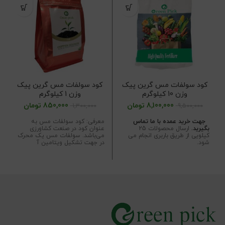
کود سولفات مس گرین پیک
کود سولفات مس گرین پیک
وزن 10 کیلوگرم
وزن 1 کیلوگرم
8,100,000
تومان
850,000
تومان
1,300,000
9,500,000
جهت خرید عمده با ما تماس
معرفی: کود سولفات مس به
بگیرید.
ارسال محصولات 25
عنوان کود در صنعت کشاورزی
کیلویی از طریق باربری انجام می
می‌باشد. سولفات مس یک محرک
شود.
در جهت تشکیل ویتامین آ