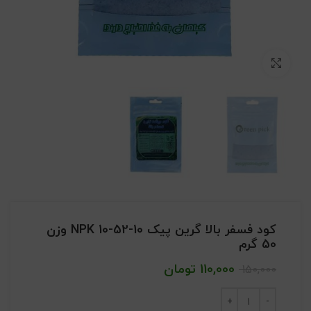
بزرگنمایی تصویر
کود فسفر بالا گرین پیک NPK 10-52-10 وزن
50 گرم
110,000
تومان
150,000