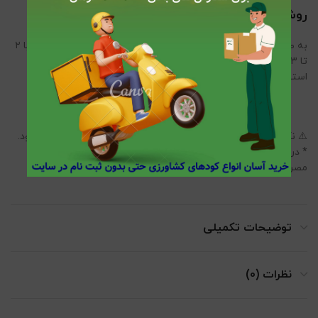
روش مصرف کود فروت ست:
به صورت محلول‌پاشی، به میزان “۲ تا ۳ سی‌سی در هر لیتر آب” (یا ۲
تا ۳ لیتر در هزار لیتر آب) در ساعات خنک روز (صبح زود یا عصر)
استفاده شود.
⚠️ نکات مهم * از اختلاط با کودهای فسفاته یا سولفاته خودداری شود.
* در زمان گرمای شدید یا گلدهی کامل استفاده نشود. * پیش از
مصرف، مقدار کمی از محلول روی سطح محدود تست شود.
توضیحات تکمیلی
نظرات (0)