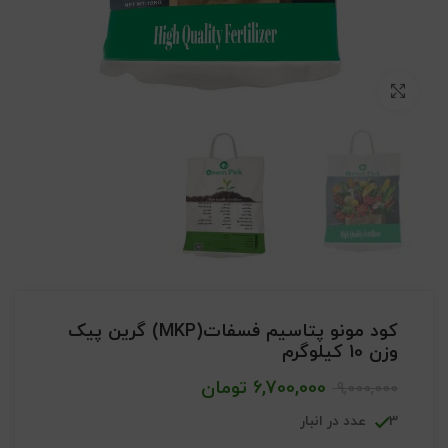
بزرگنمایی تصویر
کود مونو پتاسیم فسفات(MKP) گرین پیک
وزن 10 کیلوگرم
6,700,000
تومان
9,000,000
3 عدد در انبار