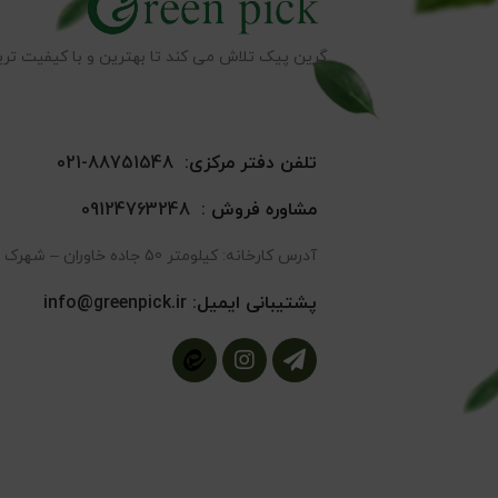
گرین پیک تلاش می کند تا بهترین و با کیفیت تری
تلفن دفتر مرکزی:
88751548-021
مشاوره فروش :
09124763248
آدرس کارخانه: کیلومتر 50 جاده خاوران – شهرک صنعتی ایوانکی – خیابان تعاون 7
پشتیبانی ایمیل:
info@greenpick.ir