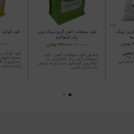
گرین پیک
کود سولفات آهن گرین پیک وزن
یک کیلوگرم
تومان
50,000
220,000
تومان
370,000
 تماس
کود گوگرد ب
معرفی کود سولفات آهن : کود
ارسال محصولات 25
بسیار مهم و
سولفات آهن یک کاتالیزور در
انجام می
بسیاری از گ
تشکیلیژ کلروفیل است و به عنوان
زمینه های 
یک حامل اکسن