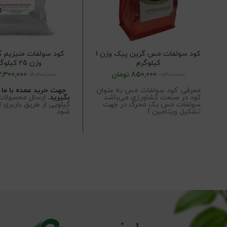
کود سولفات مس گرین پیک وزن 1
کود سولفات منیزیم 
کیلوگرم
وزن 25 کیلوگرم
850,000
تومان
3,300,000
4,200,000
1,300,000
معرفی: کود سولفات مس به عنوان
جهت خرید عمده با ما
کود در صنعت کشاورزی می‌باشد.
بگیرید.
سولفات مس یک محرک در جهت
کیلویی از طریق باربری 
تشکیل ویتامین آ
شود.