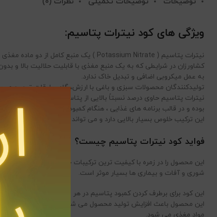
توضیحات
توضیحات تکمیلی
نظرات (0)
ویژگی های کود نیترات پتاسیم:
نیترات پتاسیم ( Potassium Nitrate ) یک منبع کامل از دو ماده مغذی اصلی گیاهی است. معمولاً به عنوان کود برای محصولات با ارزش بالا که از نیترات و پتاسیم عاری از کلرید بهره می برند، استفاده می شود.
کشاورزان در شرایطی که به یک منبع مغذی با قابلیت حلالیت بالا و بدون 
به عمل میکروبی اضافی و تبدیل خاک ندارد.
تولیدکنندگان محصولات سبزی و باغی با ارزش، گاهی اوقات ترجیح می ده
بوده و در قالب برنامه های غذایی ، هنگام کمبودها و بویژه در مصارف باغی
این ترکیب خلوص بسیار بالایی دارد و می تواند در زمان هایی که گیاه به 
فواید کود نیترات پتاسیم چیست؟
این محصول را در زمره با کیفیت ترین ترکیبات حاوی ازت و پتاسیم موجو
شوری و آفات و بیماری ها بسیار موثر است.
این کود برای برطرف کردن کمبود پتاسیم در هر مرحله از رشد گیاه ترکیب مناسبی است. این کود 100% در آب حلالیت دارد. از این کود می 
این محصول باعث افزایش تولید محصول می شود و کیفیت محصولات را بالا
مواد مغذی می شود.