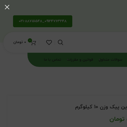
09124763248_021-88751548
0
0
تومان
سوالات متداول
قوانین و مقررات
تماس با ما
 وزن 10 کیلوگرم
تومان