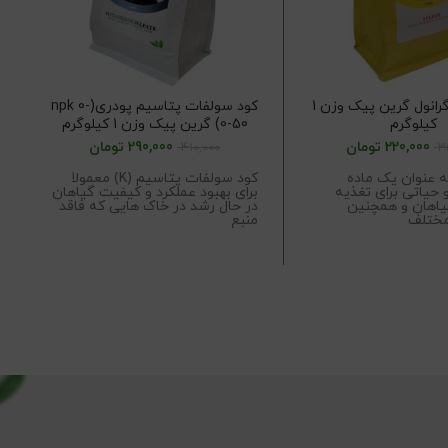
کود گوگرد گرانول گرین پیک وزن 1
کود سولفات پتاسیم پودری(npk 0-
کیلوگرم
0-50) گرین پیک وزن 1 کیلوگرم
220,000
تومان
290,000
تومان
410,000
3
ه عنوان یک ماده
کود سولفات پتاسیم (K) معمولاً
ک
 حیاتی برای تغذیه
برای بهبود عملکرد و کیفیت گیاهان
ت
یاهان و همچنین
در حال رشد در خاک هایی که فاقد
ر
مختلف
منبع
ب
ف