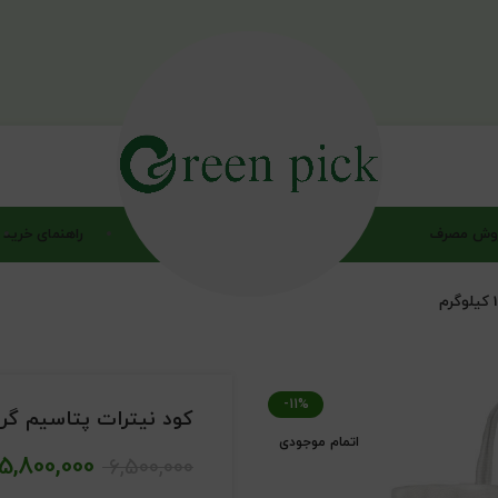
وش مصرف
راهنمای خرید
-11%
کود نیترات پتاسیم گرین پیک
اتمام موجودی
5,800,000
6,500,000