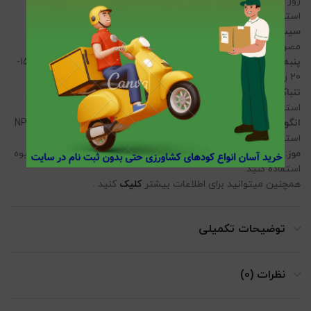
روز استفاده کنید. انواع سبزیجات برگ دار: در آخرین مراحل رشد
استفاده کنید.
سیب زمینی – چغندر قند
: در دوره رشد پیاز و غده و ریشه تا پایان
مصرف کنید.
پنبه
: بعد از شکل گیری میوه ها آن را بمالید. 2-3 فواصل در فواصل 15-
20 روز انجام دهید.
تنباکو
: از ابتدا دوره رشد برگها تا اواخر تابستان و با فواصل 15-20 روز
استفاده کنید.
انگور
: بعد از ظاهر شدن میوه در فواصل 10-15 روز از کود NPK 15-05-30
استفاده کنید.
موز
: هر 15-20 روز یکبار از زمان شروع شکوفه و در طول دوره رشد میوه
استفاده کنید.
همچنین میتوانید برای اطلاعات بیشتر
کلیک
کنید .
توضیحات تکمیلی
نظرات (0)