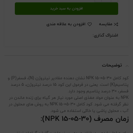
افزودن به سبد خرید
مقایسه
افزودن به علاقه مندی
اشتراک گذاری:
توضیحات
کود کامل NPK 15-05-30 نشان دهنده مقادیر نیتروژن (N)، فسفر(P) و
پتاسیم(K) است. یعنی در فرمول این کود 15 درصد نیتروژن، 5 درصد
فسفر، 30 درصد پتاسیم وجود دارد.
NPK به عنوان مواد مغذی اصلی مورد نیاز هر گیاه برای زنده ماندن در
نظر گرفته می شود. کود کامل NPK 15-05-30 به روش های محلول در
آب ، محلول پاشی یا خاکی استفاده می شود.
زمان مصرف (NPK 15-05-30):