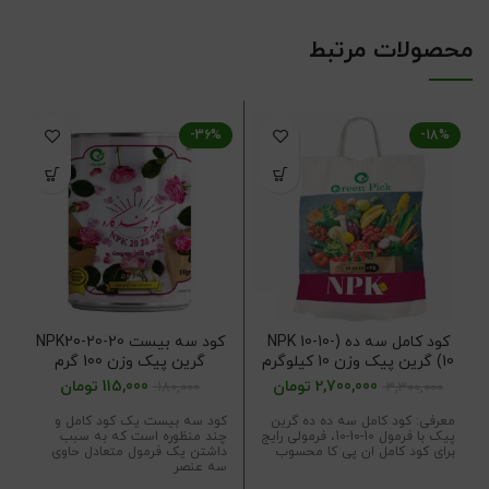
محصولات مرتبط
-36%
-18%
کود کامل سه ده (NPK 10-10-
کود سه بیست NPK20-20-20
10) گرین پیک وزن 10 کیلوگرم
گرین پیک وزن 100 گرم
2,700,000
تومان
115,000
تومان
180,000
3,300,000
معرفی: کود کامل سه ده ده گرین
کود سه بیست یک کود کامل و
پیک با فرمول 10-10-10، فرمولی رایج
چند منظوره است که به سبب
برای کود کامل ان پی کا محسوب
داشتن یک فرمول متعادل حاوی
سه عنصر