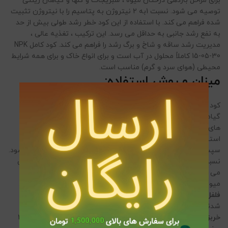
برای مراحل باردهی درختان میوه ، سبزیجات و گلها و گیاهان زینتی
توصیه می شود. نسبت 1به 2 نیتروژن به پتاسیم را با نیتروژن تثبیت
شده فراهم می کند. با استفاده از این کود خطر رشد طولی بیش از حد
به نفع رشد جانبی به حداقل می رسد. این ترکیب ، تغذیه عالی ،
مدیریت رشد ساقه و شاخ و برگ رشد را فراهم می کند. کود کامل NPK
15-05-30 کاملاً محلول در آب است و برای انواع خاک و برای همه شرایط
محیطی (هوای سرد و گرم) مناسب است.
میزان و روش استفاده:
کود کامل زایشی و رویشی برای محلول پاشی ، بسته به مرحله رشد
گیاه، از 50-200 گرم در هر 100 لیتر آب اسپری استفاده کنید. برنامه
های آبیاری قطره ای 10-30 کیلوگرم در هکتار استفاده کنید. برای
استفاده در درختان ، محصول را می توان مستقیماً به خاک بمالید و
سپس با آبیاری حل کنید. در دوره قبل از بلوغ میوه ها توصیه می شود.
نسبت عالی عناصر ماکرو و سهولت جذب آنها توسط گیاهان تضمین
می کند که استفاده از کود NPK 15-05-30 باعث بهبود اندازه و رنگ
میوه ها می شود و در عین حال باعث افزایش محتوای قند می شود.
فلفل- بادمجان – گوجه
: بعد از اینکه میوه ها اولین میوه ها ظاهر
شدند، آن را استفاده کنید. 5-4 بار در فواصل 15-20 روز تکرار کنید.
خربزه – هندوانه – کدو حلوایی
: در دوره رشد میوه و در فواصل 15-20