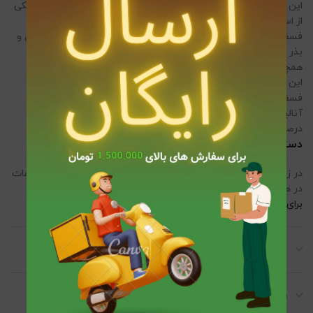
این عنصر برای گیاهان از اهمیت بسیار بالایی برخوردار میباشد. که یکی
از اساسی ترین عملکردهای آن افزایش متابولیسم در گیاه است.
فسفر یکی از مهمترین عناصر در بوجود آمدن محصولات غذایی و گل و
بذر است و برروی اندام های جنسی گیاه تاثیر بسزایی میگذارد.
همچنین کمبود فسفر باعث کاهش رشد گیاهان میشود.
این عنصر بشکل فسفات جذب گیاهان می شود. وجود مقدار کافی
فسفر باعث افزایش رشد گیاهان می شود.
آنالیز کود مونوآمونیوم فسفات گرین پیک: NH4H2PO4 فسفر : 61
درصد نیتروژن : 12 درصد محلول در آب
دستور مصرف:
در زمین های کشاورزی و مزارع 5-10 کیلوگرم کود مونو آمونیوم فسفات
در هر هکتار مصرف میشود و هر دو هفته یکبار باید تمدید گردد.
برای استفاده دقیق از این کود به اینجا مراجعه کنید .
توضیحات تکمیلی
نظرات (0)