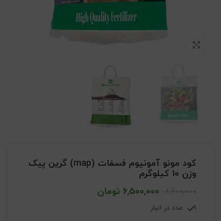
بزرگنمایی تصویر
کود مونو آمونیوم فسفات (map) گرین پیک
وزن 10 کیلوگرم
6,500,000
تومان
8,600,000
1 عدد در انبار