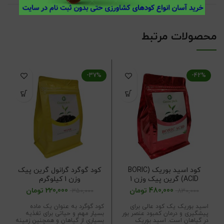
محصولات مرتبط
-37%
-42%
کود اسید بوریک (BORIC
کود گوگرد گرانول گرین پیک
ACID) گرین پیک وزن 1
وزن 1 کیلوگرم
کیلوگرم
480,000
تومان
220,000
تومان
350,000
830,000
اسید بوریک یک کود عالی برای
کود گوگرد به عنوان یک ماده
پیشگیری و درمان کمبود عنصر بور
بسیار مهم و حیاتی برای تغذیه
در گیاهان است. اسید بوریک
بسیاری از گیاهان و همچنین زمینه