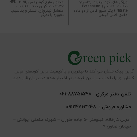
ویژگی های کود نیترات پتاسیم:
محلول مایع کود پتاس بالا NPK 12-
نیترات پتاسیم ( Potassium
12-36 برند گرین پیک با ترکیب
Nitrate ) یک منبع کامل از دو ماده
متعادل نیتروژن، فسفر و پتاسیم،
مغذی اصلی گیاهی
به‌ویژه با تمرکز
گرین پیک تلاش می کند تا بهترین و با کیفیت ترین کودهای نوین
کشاورزی را با مناسب ترین قیمت در اختیار همه مشتریان قرار دهد.
تلفن دفتر مرکزی:
88751548-021
مشاوره فروش :
09124763248
آدرس کارخانه: کیلومتر 50 جاده خاوران – شهرک صنعتی ایوانکی –
خیابان تعاون 7