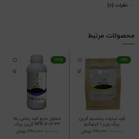
نظرات (0)
محصولات مرتبط
-28%
-15%
کود نیترات پتاسیم گرین
محلول مایع کود پتاس بالا
پیک وزن 1 کیلوگرم
NPK 12-12-36 گرین پیک
حجم یک لیتر
660,000
تومان
380,000
تومان
530,000
780,000