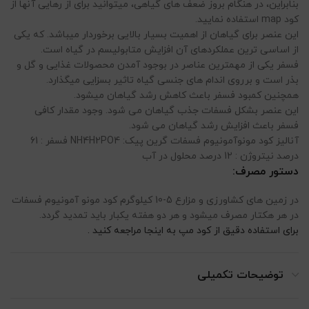
بنابراین، در هنگام بروز ضعف های گیاهی، میتوانید برای از رهایی آنها از
کود map استفاده نمایید.
این عنصر برای گیاهان از اهمیت بسیار بالایی برخوردار میباشد. که یکی
از اساسی ترین عملکردهای آن افزایش متابولیسم در گیاه است.
فسفر یکی از مهمترین عناصر در بوجود آمدن محصولات غذایی و گل و
بذر است و برروی اندام های جنسی گیاه تاثیر بسزایی میگذارد.
همچنین کمبود فسفر باعث کاهش رشد گیاهان میشود.
این عنصر بشکل فسفات جذب گیاهان می شود. وجود مقدار کافی
فسفر باعث افزایش رشد گیاهان می شود.
آنالیز کود مونوآمونیوم فسفات گرین پیک: NH4H2PO4 فسفر : 61
درصد نیتروژن : 12 درصد محلول در آب
دستور مصرف:
در زمین های کشاورزی و مزارع 5-10 کیلوگرم کود مونو آمونیوم فسفات
در هر هکتار مصرف میشود و هر دو هفته یکبار باید تمدید گردد.
برای استفاده دقیق از کود مپ به اینجا مراجعه کنید .
توضیحات تکمیلی