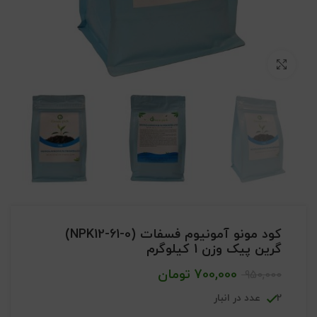
بزرگنمایی تصویر
کود مونو آمونیوم فسفات (NPK12-61-0)
گرین پیک وزن 1 کیلوگرم
700,000
تومان
950,000
2 عدد در انبار