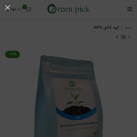
0
/
0
تومان
خانه
کود کامل NPK
-26%